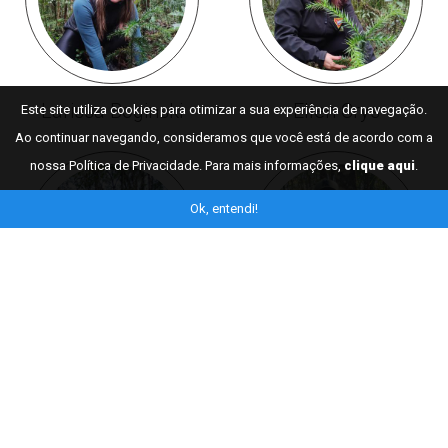
Larissa Boginski
Ellen Crys
Este site utiliza cookies para otimizar a sua experiência de navegação.
Ao continuar navegando, consideramos que você está de acordo com a
nossa Política de Privacidade. Para mais informações,
clique aqui
.
Ok, entendi!
Natália Silveira
Alessandra